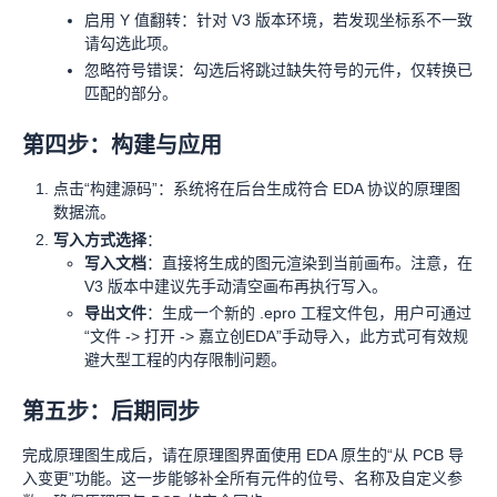
启用 Y 值翻转：针对 V3 版本环境，若发现坐标系不一致
请勾选此项。
忽略符号错误：勾选后将跳过缺失符号的元件，仅转换已
匹配的部分。
第四步：构建与应用
点击“构建源码”：系统将在后台生成符合 EDA 协议的原理图
数据流。
写入方式选择
：
写入文档
：直接将生成的图元渲染到当前画布。注意，在
V3 版本中建议先手动清空画布再执行写入。
导出文件
：生成一个新的 .epro 工程文件包，用户可通过
“文件 -> 打开 -> 嘉立创EDA”手动导入，此方式可有效规
避大型工程的内存限制问题。
第五步：后期同步
完成原理图生成后，请在原理图界面使用 EDA 原生的“从 PCB 导
入变更”功能。这一步能够补全所有元件的位号、名称及自定义参