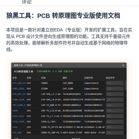
评论
狼黑工具：PCB 转原理图专业版使用文档
PCB 转 原理图
狼黑
450
(
29
)
下载
分享
Apache-2.0
本项目是一款针对嘉立创EDA（专业版）开发的扩展工具，旨在实
现从 PCB 设计文件逆向生成原理图的功能。工具支持千量级元件
的高效处理，能够解析多部件符号并自动生成基于网络的物理导
详情
线。
更改日志
历史版本
评论