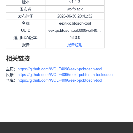
版本
v
1.1.3
发布者
wolfblack
发布时间
2026-06-30 20:41:32
名称
eext-pcbtosch-tool
UUID
eextpcbtoschtool0000wolf40960000
适用EDA版本:
^3.0.0
报告
报告滥用
相关链接
主页：
https://github.com/WOLF4096/eext-pcbtosch-tool
反馈：
https://github.com/WOLF4096/eext-pcbtosch-tool/issues
仓库：
https://github.com/WOLF4096/eext-pcbtosch-tool