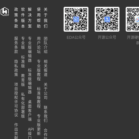
政
软
解
使
关
策
件
决
用
于
条
版
方
帮
我
款
本
案
助
们
EDA公众号
开源公众号
开源硬
服
专
专
用
团
务
业
业
户
队
条
版
版
论
介
款
编
坛
绍
辑
标
器
隐
准
专
相
私
版
业
关
政
标
版
报
策
准
教
道
教
版
程
育
编
项
版
关
辑
目
标
于
器
授
准
公
私
权
版
司
有
许
桌
教
化
可
面
程
部
联
协
客
署
系
议
户
版
专
我
端
业
们
作
版
出
API
更
合
贡
接
新
作
献
口