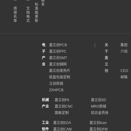
联
标
系
感
文
准
谢
档
版
名
格
更
单
式
新
电
嘉立创PCB
关
集团
子
嘉立创FPC
于
介绍
产
嘉立创SMT
嘉
业
嘉立创钢网
立
嘉立创发热片
创
CEO
纸盒包装定制
邮箱
立创商城
ZXHPCB
机械
嘉立创FA
嘉立创3D
产业
嘉立创CNC
MRO商城
面板定制
铝合金壳体
工业
嘉立创EDA
嘉立创Ican
软件
嘉立创CAM
嘉立创DFM