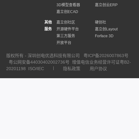
3D模型查看器
嘉立创云ERP
嘉立创ECAD
其他
嘉立创社区
硬创社
服务
开源硬件平台
嘉立创Layout
第三方服务
Forface 3D
开放平台
版权所有 - 深圳创电优选科技有限公司
粤ICP备2026007863号
粤公网安备44030402002736号
增值电信业务经营许可证粤B2-
20201198
ISO/IEC
隐私政策
用户协议