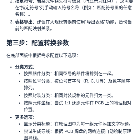
指定符号
：若某元件缺失符号信息（行显示为红色），您需要
在“指定符号”列手动输入符号名称（例如：匹配符号里的任意
名称）。
表格导出
：建议在大规模转换前使用“导出表格”功能，备份当
前的匹配映射关系。
第三步：配置转换参数
在底部面板中根据需求配置以下选项：
分类方式
：
按照器件分类：相同型号的器件将排列在一起。
按照位号分类：按位号首字母（R, C, U等）及数字顺序
排列。
按照封装分类：相同封装规格的元件归为一类。
按照元件坐标：尝试 1:1 还原元件在 PCB 上的物理相对
位置。
更多选项
：
显示分类标题：在原理图中为每一组元件添加文字标题。
尝试生成导线：根据 PCB 焊盘的网络连接自动绘制原理
图导线。