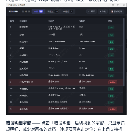
错误明细窄窗
—— 点击「错误明细」后切换到的窄窗，只显示违
规明细、减少对画布的遮挡，违规项可点击定位；右上角支持折