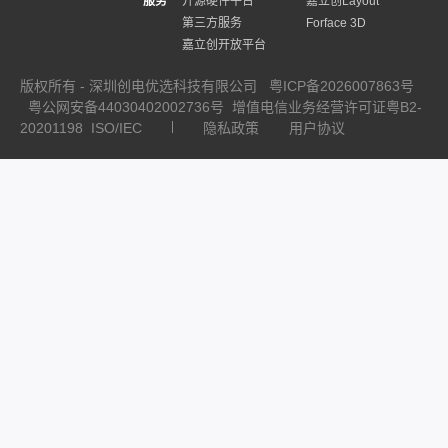
服务
开源硬件平台
嘉立创Layout
第三方服务
Forface 3D
嘉立创开放平台
版权所有 - 深圳创电优选科技有限公司
粤ICP备2026007863号
粤公网安备44030402002736号
增值电信业务经营许可证粤B2-
20201198
ISO/IEC
隐私政策
用户协议