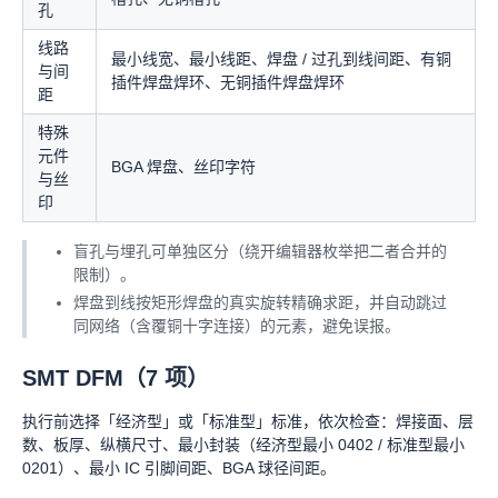
孔
线路
最小线宽、最小线距、焊盘 / 过孔到线间距、有铜
与间
插件焊盘焊环、无铜插件焊盘焊环
距
特殊
元件
BGA 焊盘、丝印字符
与丝
印
盲孔与埋孔可单独区分（绕开编辑器枚举把二者合并的
限制）。
焊盘到线按矩形焊盘的真实旋转精确求距，并自动跳过
同网络（含覆铜十字连接）的元素，避免误报。
SMT DFM（7 项）
执行前选择「经济型」或「标准型」标准，依次检查：焊接面、层
数、板厚、纵横尺寸、最小封装（经济型最小 0402 / 标准型最小
0201）、最小 IC 引脚间距、BGA 球径间距。