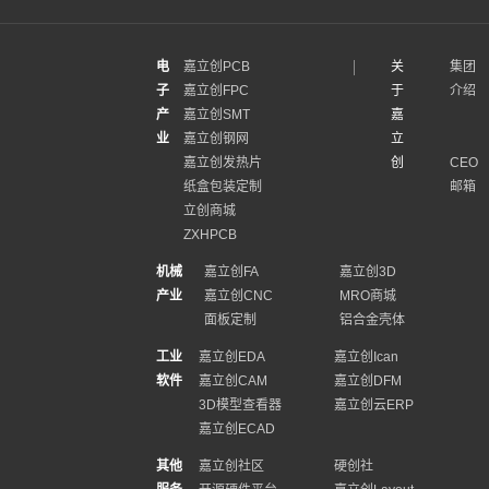
电
嘉立创PCB
关
集团
子
嘉立创FPC
于
介绍
产
嘉立创SMT
嘉
业
嘉立创钢网
立
嘉立创发热片
创
CEO
纸盒包装定制
邮箱
立创商城
ZXHPCB
机械
嘉立创FA
嘉立创3D
产业
嘉立创CNC
MRO商城
面板定制
铝合金壳体
工业
嘉立创EDA
嘉立创Ican
软件
嘉立创CAM
嘉立创DFM
3D模型查看器
嘉立创云ERP
嘉立创ECAD
其他
嘉立创社区
硬创社