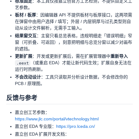
标准固定
：本工具仅按嘉立创官方工艺检测，不提供自定义工
艺参数。
板材 / 板厚
：因编辑器 API 不提供板材与板厚接口，这两项需
在弹窗中由用户选择 / 填写；外层 / 内层铜厚与过孔类型则自
动从设计文件解析，无需手工输入。
结果窗交互
：主窗只看总览表格，违规明细走「错误明细」窄
窗（可折叠、可返回），刻意把明细与总览分窗以减少对画布
的遮挡。
更新扩展
：开发或更新扩展后，需在扩展管理器中
重新导入
（或重启 EDA）才能让新代码生效；扩展自身无法在
.eext
运行时热刷新。
不会改动设计
：工具只读取并分析设计数据，不会修改你的
PCB / 原理图。
反馈与参考
嘉立创工艺参数：
https://www.jlc.com/portal/vtechnology.html
嘉立创 EDA 专业版：
https://pro.lceda.cn/
嘉立创 EDA 扩展开发文档：