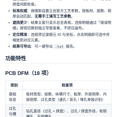
焊盘间距检查。
标准权威
：阈值取自嘉立创官方工艺参数，按板材、层数、铜
厚自动匹配，
无需手工填写工艺参数
。
遮挡更少
：结果主窗只显示总览表格，违规明细通过「错误明
细」按钮切换到独立窄窗查看，不挤压画布。
定位精准
：违规项记录图元 ID 与坐标，点击明细即可选中并
缩放到对应元素。
结果可导出
：可一键导出
报告。
.txt
功能特性
PCB DFM（18 项）
类别
检查项
基础
板材类型、层数、纵横尺寸、板厚、外层铜厚、内
信息
层铜厚、过孔类型（通孔 / 盲孔 / 埋孔单独识别）
过孔
钻孔直径（过孔 + 焊盘）、过孔 / 焊盘外径、有铜
与槽
槽孔、无铜槽孔