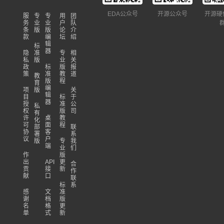
EDA公众号
开源公众号
开源硬
服
专
专
用
团
务
业
业
户
队
条
版
版
论
介
款
编
坛
绍
辑
标
器
隐
准
专
相
私
版
业
关
政
标
版
报
策
准
教
道
教
版
程
育
编
项
版
关
辑
目
标
于
器
授
准
公
私
权
版
司
有
许
桌
教
化
可
面
程
部
联
协
客
署
系
议
户
版
专
我
端
业
们
作
版
出
API
更
合
贡
接
新
作
献
口
联
标
系
感
文
准
谢
档
版
名
格
更
单
式
新