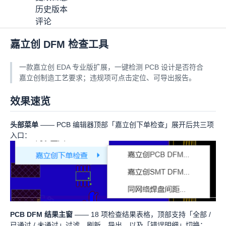
历史版本
评论
嘉立创 DFM 检查工具
嘉立创下单检查
OSHWHub
78
下载
分享
(
12
)
Apache-2.0
一款嘉立创 EDA 专业版扩展，一键检测 PCB 设计是否符合
嘉立创制造工艺要求；违规项可点击定位、可导出报告。
详情
效果速览
更改日志
历史版本
头部菜单
—— PCB 编辑器顶部「嘉立创下单检查」展开后共三项
评论
入口：
PCB DFM 结果主窗
—— 18 项检查结果表格，顶部支持「全部 /
已通过 / 未通过」过滤、刷新、导出，以及「错误明细」切换：