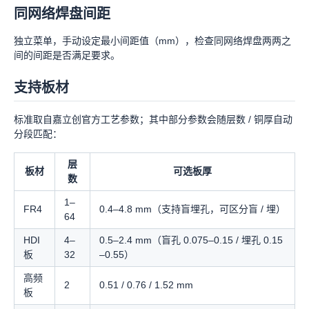
同网络焊盘间距
独立菜单，手动设定最小间距值（mm），检查同网络焊盘两两之
间的间距是否满足要求。
支持板材
标准取自嘉立创官方工艺参数；其中部分参数会随层数 / 铜厚自动
分段匹配：
层
板材
可选板厚
数
1–
FR4
0.4–4.8 mm（支持盲埋孔，可区分盲 / 埋）
64
HDI
4–
0.5–2.4 mm（盲孔 0.075–0.15 / 埋孔 0.15
板
32
–0.55）
高频
2
0.51 / 0.76 / 1.52 mm
板