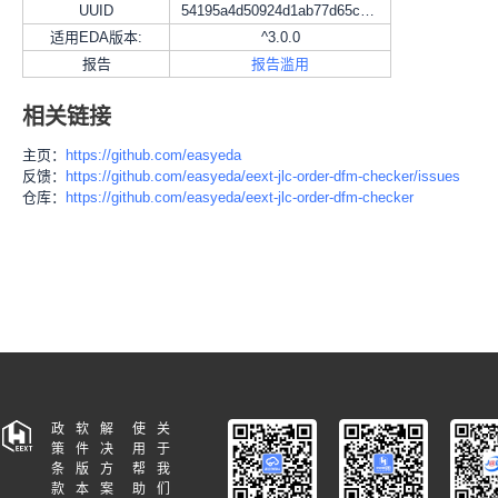
UUID
54195a4d50924d1ab77d65cb46c82a45
适用EDA版本:
^3.0.0
报告
报告滥用
相关链接
主页：
https://github.com/easyeda
反馈：
https://github.com/easyeda/eext-jlc-order-dfm-checker/issues
仓库：
https://github.com/easyeda/eext-jlc-order-dfm-checker
政
软
解
使
关
策
件
决
用
于
条
版
方
帮
我
款
本
案
助
们