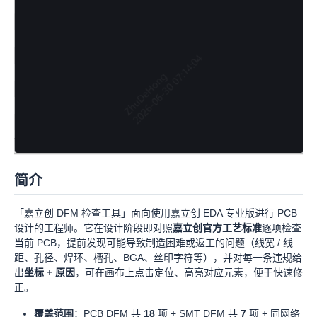
简介
「嘉立创 DFM 检查工具」面向使用嘉立创 EDA 专业版进行 PCB
设计的工程师。它在设计阶段即对照
嘉立创官方工艺标准
逐项检查
当前 PCB，提前发现可能导致制造困难或返工的问题（线宽 / 线
距、孔径、焊环、槽孔、BGA、丝印字符等），并对每一条违规给
出
坐标 + 原因
，可在画布上点击定位、高亮对应元素，便于快速修
正。
覆盖范围
：PCB DFM 共
18
项 + SMT DFM 共
7
项 + 同网络