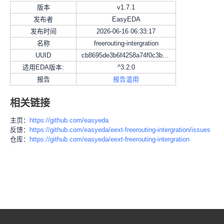
版本
v
1.7.1
发布者
EasyEDA
发布时间
2026-06-16 06:33:17
名称
freerouting-intergration
UUID
cb8695de3b6f4258a74f0c3b9aff73ea
适用EDA版本:
^3.2.0
报告
报告滥用
相关链接
主页：
https://github.com/easyeda
反馈：
https://github.com/easyeda/eext-freerouting-intergration/issues
仓库：
https://github.com/easyeda/eext-freerouting-intergration