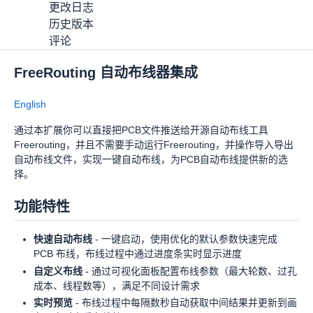
更改日志
历史版本
评论
FreeRouting 自动布线器集成
FreeRouting
OSHWHub
157
(
5
)
下载
分享
Apache-2.0
English
通过本扩展你可以直接把PCB文件推送给开源自动布线工具
Freerouting，并且不需要手动运行Freerouting，并操作导入导出
详情
自动布线文件，实现一键自动布线，为PCB自动布线提供新的选
更改日志
择。
历史版本
评论
功能特性
快速自动布线
- 一键启动，使用优化的默认参数快速完成
PCB 布线，布线过程中通过进度条实时显示进度
自定义布线
- 通过可视化面板配置布线参数（最大轮数、过孔
成本、线程数等），满足不同设计需求
实时预览
- 布线过程中每隔数秒自动获取中间结果并更新到画