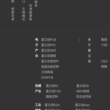
献
口
联
标
系
感
文
准
谢
档
版
名
格
更
单
式
新
电
嘉立创PCB
关
集团
子
嘉立创FPC
于
介绍
产
嘉立创SMT
嘉
业
嘉立创钢网
立
嘉立创发热片
创
CEO
纸盒包装定制
邮箱
立创商城
ZXHPCB
机械
嘉立创FA
嘉立创3D
产业
嘉立创CNC
MRO商城
面板定制
铝合金壳体
工业
嘉立创EDA
嘉立创Ican