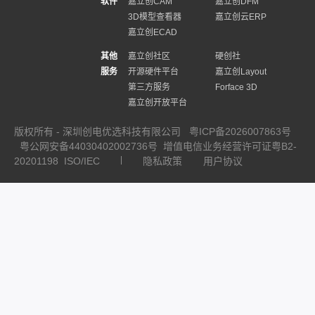
软件
嘉立创CAM
嘉立创DFM
3D模型查看器
嘉立创云ERP
嘉立创ECAD
其他
嘉立创社区
硬创社
服务
开源硬件平台
嘉立创Layout
第三方服务
Forface 3D
嘉立创开放平台
版权所有 - 深圳创电优选科技有限公司
粤ICP备2026007863号
粤公网安备44030402002736号
增值电信业务经营许可证粤B2-
20201198
ISO/IEC
隐私政策
用户协议