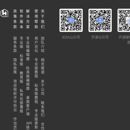
政
软
解
使
关
策
件
决
用
于
条
版
方
帮
我
款
本
案
助
们
EDA公众号
开源公众号
开源硬
服
专
专
用
团
务
业
业
户
队
条
版
版
论
介
款
编
坛
绍
辑
标
器
隐
准
专
相
私
版
业
关
政
标
版
报
策
准
教
道
教
版
程
育
编
项
版
关
辑
目
标
于
器
授
准
公
私
权
版
司
有
许
桌
教
化
可
面
程
部
联
协
客
署
系
议
户
版
专
我
端
业
们
作
版
出
API
更
合
贡
接
新
作