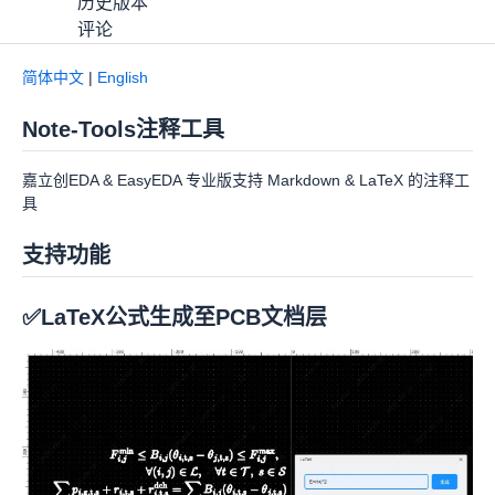
历史版本
评论
简体中文
|
English
Note-Tools注释工具
OSHWHub
148
下载
分享
(
8
)
Apache-2.0
Note-Tools注释工具
嘉立创EDA & EasyEDA 专业版支持 Markdown & LaTeX 的注释工
详情
具
更改日志
支持功能
历史版本
评论
✅LaTeX公式生成至PCB文档层