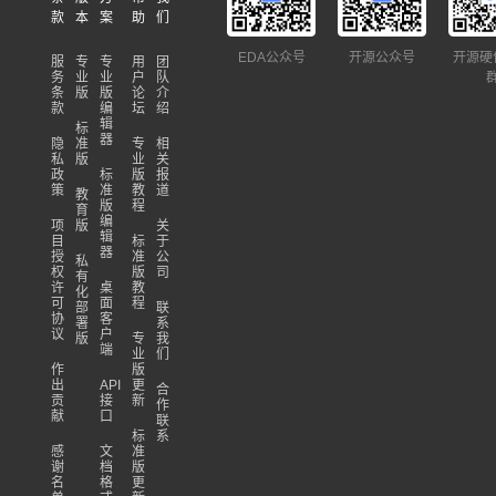
款
本
案
助
们
EDA公众号
开源公众号
开源硬
服
专
专
用
团
务
业
业
户
队
条
版
版
论
介
款
编
坛
绍
辑
标
器
隐
准
专
相
私
版
业
关
政
标
版
报
策
准
教
道
教
版
程
育
编
项
版
关
辑
目
标
于
器
授
准
公
私
权
版
司
有
许
桌
教
化
可
面
程
部
联
协
客
署
系
议
户
版
专
我
端
业
们
作
版
出
API
更
合
贡
接
新
作
献
口
联
标
系
感
文
准
谢
档
版
名
格
更