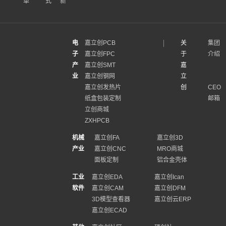
单
式
新
电
嘉立创PCB
关
集团
子
嘉立创FPC
于
介绍
产
嘉立创SMT
嘉
业
嘉立创钢网
立
嘉立创发热片
创
CEO
纸盒包装定制
邮箱
立创商城
ZXHPCB
机械
嘉立创FA
嘉立创3D
产业
嘉立创CNC
MRO商城
面板定制
铝合金壳体
工业
嘉立创EDA
嘉立创Ican
软件
嘉立创CAM
嘉立创DFM
3D模型查看器
嘉立创云ERP
嘉立创ECAD